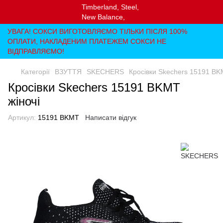
УВАГА! СОКСИ ВИГОТОВЛЯЄМО ТІЛЬКИ ПІСЛЯ 100%
ОПЛАТИ, НАКЛАДЕНИМ ПЛАТЕЖЕМ СОКСИ НЕ
ВІДПРАВЛЯЄМО!
Категорії
ВЗУТТЯ
SKECHERS
Кросівки Skechers 15191 BK
Кросівки Skechers 15191 BKMT
жіночі
Артикул:
15191 BKMT
Написати відгук