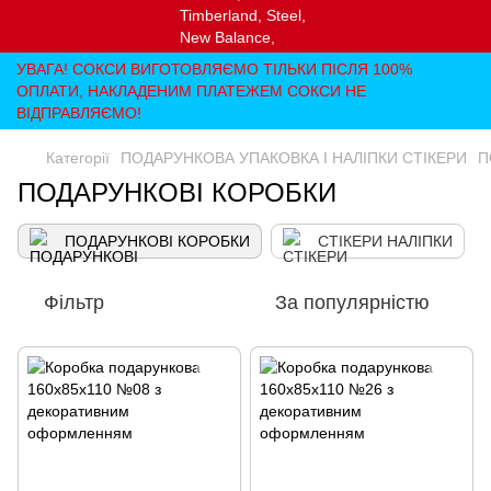
УВАГА! СОКСИ ВИГОТОВЛЯЄМО ТІЛЬКИ ПІСЛЯ 100%
ОПЛАТИ, НАКЛАДЕНИМ ПЛАТЕЖЕМ СОКСИ НЕ
ВІДПРАВЛЯЄМО!
Категорії
ПОДАРУНКОВА УПАКОВКА І НАЛІПКИ СТІКЕРИ
П
ПОДАРУНКОВІ КОРОБКИ
ПОДАРУНКОВІ КОРОБКИ
СТІКЕРИ НАЛІПКИ
Фільтр
За популярністю