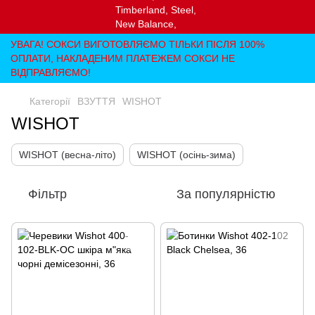
УВАГА! СОКСИ ВИГОТОВЛЯЄМО ТІЛЬКИ ПІСЛЯ 100%
ОПЛАТИ, НАКЛАДЕНИМ ПЛАТЕЖЕМ СОКСИ НЕ
ВІДПРАВЛЯЄМО!
Категорії
ВЗУТТЯ
WISHOT
WISHOT
WISHOT (весна-літо)
WISHOT (осінь-зима)
Фільтр
За популярністю