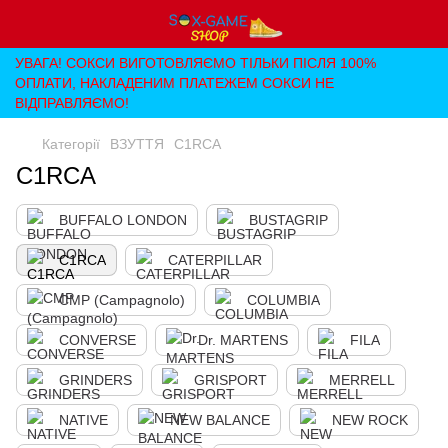
УВАГА! СОКСИ ВИГОТОВЛЯЄМО ТІЛЬКИ ПІСЛЯ 100%
ОПЛАТИ, НАКЛАДЕНИМ ПЛАТЕЖЕМ СОКСИ НЕ
ВІДПРАВЛЯЄМО!
Категорії
ВЗУТТЯ
C1RCA
C1RCA
BUFFALO LONDON
BUSTAGRIP
C1RCA
CATERPILLAR
CMP (Campagnolo)
COLUMBIA
CONVERSE
Dr. MARTENS
FILA
GRINDERS
GRISPORT
MERRELL
NATIVE
NEW BALANCE
NEW ROCK