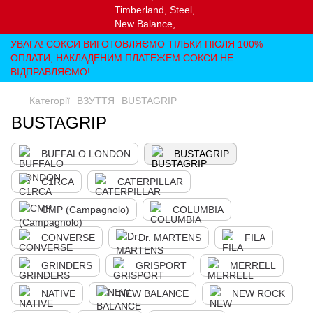
УВАГА! СОКСИ ВИГОТОВЛЯЄМО ТІЛЬКИ ПІСЛЯ 100%
ОПЛАТИ, НАКЛАДЕНИМ ПЛАТЕЖЕМ СОКСИ НЕ
ВІДПРАВЛЯЄМО!
Категорії
ВЗУТТЯ
BUSTAGRIP
BUSTAGRIP
BUFFALO LONDON
BUSTAGRIP
C1RCA
CATERPILLAR
CMP (Campagnolo)
COLUMBIA
CONVERSE
Dr. MARTENS
FILA
GRINDERS
GRISPORT
MERRELL
NATIVE
NEW BALANCE
NEW ROCK