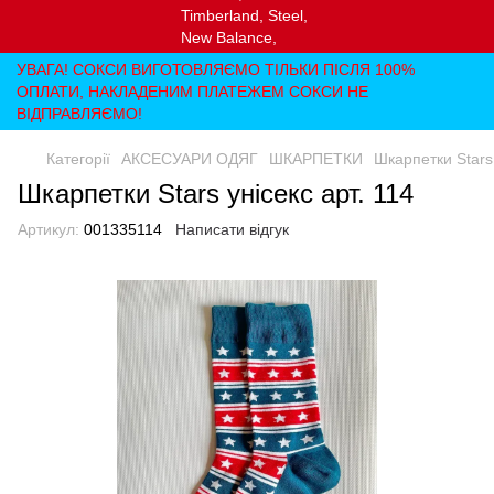
УВАГА! СОКСИ ВИГОТОВЛЯЄМО ТІЛЬКИ ПІСЛЯ 100%
ОПЛАТИ, НАКЛАДЕНИМ ПЛАТЕЖЕМ СОКСИ НЕ
ВІДПРАВЛЯЄМО!
Категорії
АКСЕСУАРИ ОДЯГ
ШКАРПЕТКИ
Шкарпетки Stars 
Шкарпетки Stars унісекс арт. 114
Артикул:
001335114
Написати відгук