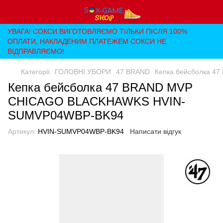
УВАГА! СОКСИ ВИГОТОВЛЯЄМО ТІЛЬКИ ПІСЛЯ 100%
ОПЛАТИ, НАКЛАДЕНИМ ПЛАТЕЖЕМ СОКСИ НЕ
ВІДПРАВЛЯЄМО!
Категорії
ГОЛОВНІ УБОРИ
47 BRAND
Кепка бейсболка 
Кепка бейсболка 47 BRAND MVP
CHICAGO BLACKHAWKS HVIN-
SUMVP04WBP-BK94
Артикул:
HVIN-SUMVP04WBP-BK94
Написати відгук