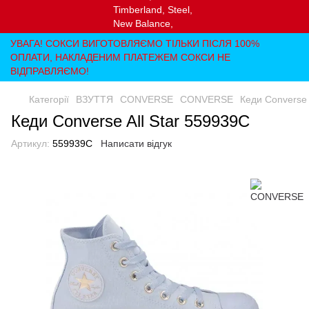
УВАГА! СОКСИ ВИГОТОВЛЯЄМО ТІЛЬКИ ПІСЛЯ 100%
ОПЛАТИ, НАКЛАДЕНИМ ПЛАТЕЖЕМ СОКСИ НЕ
ВІДПРАВЛЯЄМО!
Категорії
ВЗУТТЯ
CONVERSE
CONVERSE
Кеди Converse 
Кеди Converse All Star 559939C
Артикул:
559939C
Написати відгук