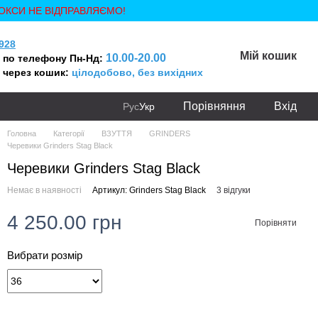
ОКСИ НЕ ВІДПРАВЛЯЄМО!
928
Мій кошик
10.00-20.00
 по телефону Пн-Нд:
 через кошик:
цілодобово, без вихідних
Порівняння
Вхід
Рус
Укр
Головна
Категорії
ВЗУТТЯ
GRINDERS
Черевики Grinders Stag Black
Черевики Grinders Stag Black
Немає в наявності
Артикул: Grinders Stag Black
3 відгуки
4 250.00 грн
Порівняти
Вибрати розмір