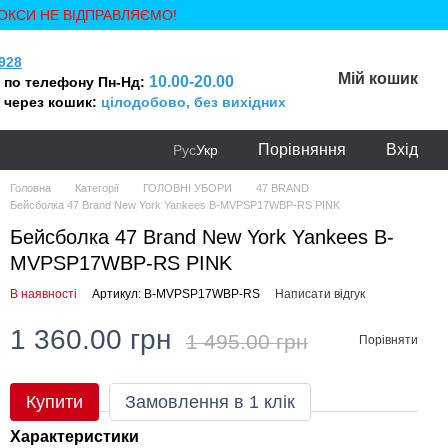
ОКСИ НЕ ВІДПРАВЛЯЄМО!
928
Мій кошик
10.00-20.00
 по телефону Пн-Нд:
 через кошик:
цілодобово, без вихідних
Порівняння
Вхід
Рус
Укр
Головна
Категорії
ГОЛОВНІ УБОРИ
47 BRAND
Бейсболка 47 Brand New York Yankees B-MVPSP17WBP-RS PINK
Бейсболка 47 Brand New York Yankees B-
MVPSP17WBP-RS PINK
В наявності
Артикул: B-MVPSP17WBP-RS
Написати відгук
1 360.00 грн
1 495.00 грн
Порівняти
Купити
Замовлення в 1 клік
Характеристики