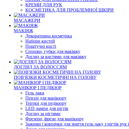
КРЕМИ ДЛЯ РУК
КОСМЕТИКА ДЛЯ ПРОБЛЕМНОЇ ШКІРИ
МАСАЖЕРИ
МАКІЯЖ
Декоративна косметика
Набори кистей
Поштучні кисті
Спонжи, губки для макіяжу
Догляд за кистями для макіяжу
ДОГЛЯД ЗА ВОЛОССЯМ
ПОВ'ЯЗКИ КОСМЕТИЧНІ НА ГОЛОВУ
МАНІКЮР І ПЕДІКЮР
Гель лаки
Пензлі для манікюру
Тертки для педікюру
LED лампи для нігтів
Догляд за нігтями
Фрезери, фрези для манікюру
Зажими і ковпачки для зняття гель лаку з нігтів рук і