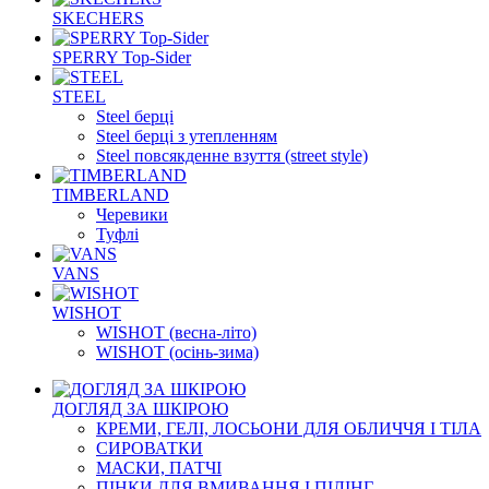
SKECHERS
SPERRY Top-Sider
STEEL
Steel берці
Steel берці з утепленням
Steel повсякденне взуття (street style)
TIMBERLAND
Черевики
Туфлі
VANS
WISHOT
WISHOT (весна-літо)
WISHOT (осінь-зима)
ДОГЛЯД ЗА ШКІРОЮ
КРЕМИ, ГЕЛІ, ЛОСЬОНИ ДЛЯ ОБЛИЧЧЯ І ТІЛА
СИРОВАТКИ
МАСКИ, ПАТЧІ
ПІНКИ ДЛЯ ВМИВАННЯ І ПІЛІНГ