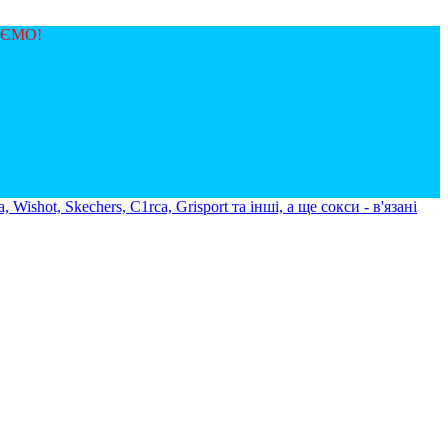
ЯЄМО!