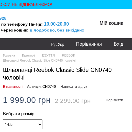
ОКСИ НЕ ВІДПРАВЛЯЄМО!
928
Мій кошик
10.00-20.00
 по телефону Пн-Нд:
 через кошик:
цілодобово, без вихідних
Порівняння
Вхід
Рус
Укр
Головна
Категорії
ВЗУТТЯ
REEBOK
Шльопанці Reebok Classic Slide CN0740 чоловічі
Шльопанці Reebok Classic Slide CN0740
чоловічі
В наявності
Артикул: CN0740
Написати відгук
1 999.00 грн
2 299.00 грн
Порівняти
Вибрати розмір