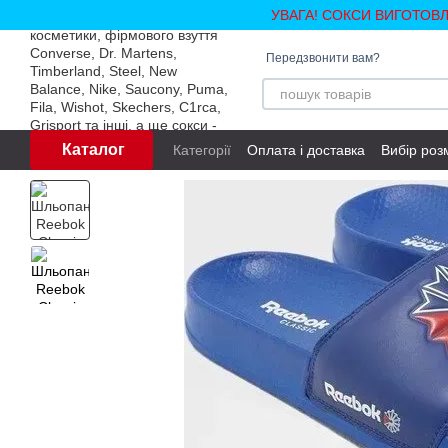
Перейти до основного контенту
УВАГА! СОКСИ ВИГОТОВ
Передзвонити вам?
Каталог
Категорії
Оплата і доставка
Вибір роз