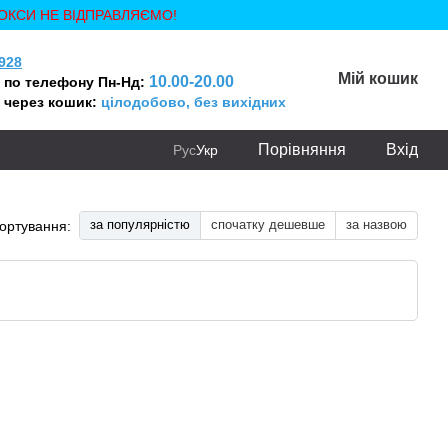
ОКСИ НЕ ВІДПРАВЛЯЄМО!
928
Мій кошик
10.00-20.00
 по телефону Пн-Нд:
 через кошик:
цілодобово, без вихідних
Порівняння
Вхід
Рус
Укр
за популярністю
спочатку дешевше
за назвою
ортування: