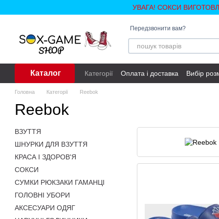
Перейти до основного контенту
УВАГА! СОКСИ ВИГОТОВ
Передзвонити вам?
Каталог
Категорії
Оплата і доставка
Вибір роз
Головна
Категорії
Reebok
Reebok
ВЗУТТЯ
ШНУРКИ ДЛЯ ВЗУТТЯ
КРАСА І ЗДОРОВ'Я
СОКСИ
СУМКИ РЮКЗАКИ ГАМАНЦІ
ГОЛОВНІ УБОРИ
АКСЕСУАРИ ОДЯГ