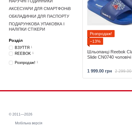
НАРУЧНІ ГОДИННИКИ
АКСЕСУАРИ ДЛЯ СМАРТФОНіВ
ОБКЛАДИНКИ ДЛЯ ПАСПОРТУ
ПОДАРУНКОВА УПАКОВКА І
НАЛІПКИ СТІКЕРИ
Розпродаж!
Розділ
−13%
ВЗУТТЯ
1
Шльопанці Reebok Cl
REEBOK
1
Slide CN0740 чоловічі
Розпродаж!
1
1 999.00 грн
2 299.00
© 2011—2026
Мобільна версія