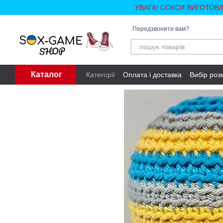
Перейти до основного контенту
УВАГА! СОКСИ ВИГОТОВ
Передзвонити вам?
Каталог
Категорії
Оплата і доставка
Вибір роз