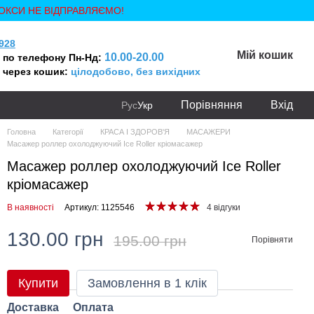
ОКСИ НЕ ВІДПРАВЛЯЄМО!
928
Мій кошик
10.00-20.00
 по телефону Пн-Нд:
 через кошик:
цілодобово, без вихідних
Порівняння
Вхід
Рус
Укр
Головна
Категорії
КРАСА І ЗДОРОВ'Я
МАСАЖЕРИ
Масажер роллер охолоджуючий Ice Roller кріомасажер
Масажер роллер охолоджуючий Ice Roller
кріомасажер
В наявності
Артикул: 1125546
4 відгуки
130.00 грн
195.00 грн
Порівняти
Купити
Замовлення в 1 клік
Доставка
Оплата