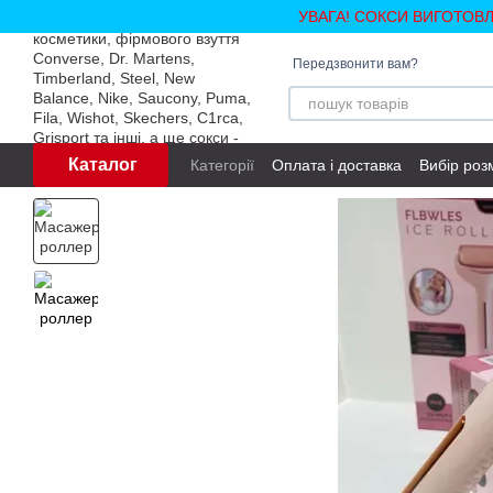
Перейти до основного контенту
УВАГА! СОКСИ ВИГОТОВ
Передзвонити вам?
Каталог
Категорії
Оплата і доставка
Вибір роз