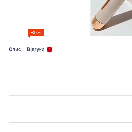
−33%
Опис
Відгуки
4