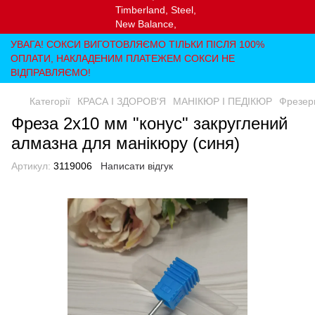
УВАГА! СОКСИ ВИГОТОВЛЯЄМО ТІЛЬКИ ПІСЛЯ 100%
ОПЛАТИ, НАКЛАДЕНИМ ПЛАТЕЖЕМ СОКСИ НЕ
ВІДПРАВЛЯЄМО!
Категорії
КРАСА І ЗДОРОВ'Я
МАНІКЮР І ПЕДІКЮР
Фрезер
Фреза 2х10 мм "конус" закруглений
алмазна для манікюру (синя)
Артикул:
3119006
Написати відгук