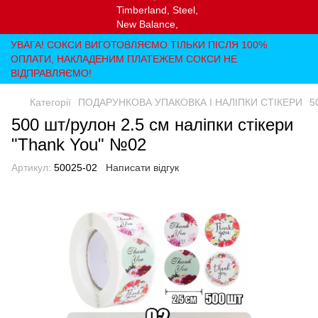
УВАГА! СОКСИ ВИГОТОВЛЯЄМО ТІЛЬКИ ПІСЛЯ 100%
ОПЛАТИ, НАКЛАДЕНИМ ПЛАТЕЖЕМ СОКСИ НЕ
ВІДПРАВЛЯЄМО!
Категорії
ПОДАРУНКОВА УПАКОВКА І НАЛІПКИ СТІКЕРИ
5
500 шт/рулон 2.5 см наліпки стікери
"Thank You" №02
Артикул:
50025-02
Написати відгук