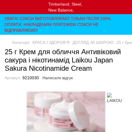
УВАГА! СОКСИ ВИГОТОВЛЯЄМО ТІЛЬКИ ПІСЛЯ 100%
ОПЛАТИ, НАКЛАДЕНИМ ПЛАТЕЖЕМ СОКСИ НЕ
ВІДПРАВЛЯЄМО!
Категорії
КРАСА І ЗДОРОВ'Я
ДОГЛЯД ЗА ШКІРОЮ
25 г Кр
25 г Крем для обличчя Антивіковий
сакура і нікотинамід Laikou Japan
Sakura Nicotinamide Cream
Артикул:
9210030
Написати відгук