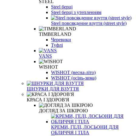
STEEL
Steel берці
Steel берці з утепленням
Steel повсякденне взуття (street style)
TIMBERLAND
Черевики
Туфлі
VANS
WISHOT
WISHOT (весна-літо)
WISHOT (осінь-зима)
ШНУРКИ ДЛЯ ВЗУТТЯ
КРАСА І ЗДОРОВ'Я
ДОГЛЯД ЗА ШКІРОЮ
КРЕМИ, ГЕЛІ, ЛОСЬОНИ ДЛЯ
ОБЛИЧЧЯ І ТІЛА