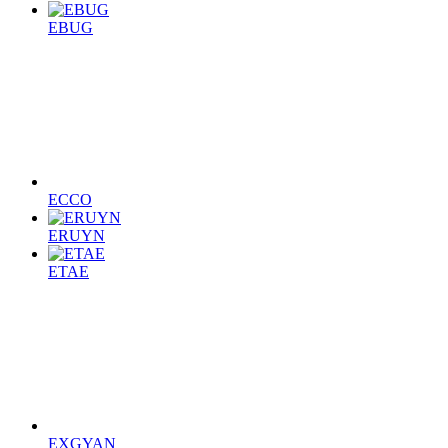
EBUG
ECCO
ERUYN
ETAE
EXGYAN