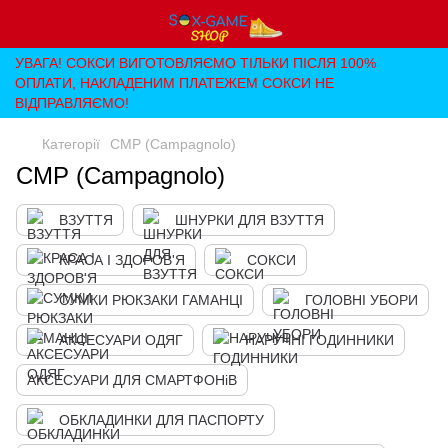
УВАГА! СОКСИ ВИГОТОВЛЯЄМО ТІЛЬКИ ПІСЛЯ 100%
ОПЛАТИ, НАКЛАДЕНИМ ПЛАТЕЖЕМ СОКСИ НЕ
ВІДПРАВЛЯЄМО!
Категорії
CMP (Campagnolo)
CMP (Campagnolo)
ВЗУТТЯ
ШНУРКИ ДЛЯ ВЗУТТЯ
КРАСА І ЗДОРОВ'Я
СОКСИ
СУМКИ РЮКЗАКИ ГАМАНЦІ
ГОЛОВНІ УБОРИ
АКСЕСУАРИ ОДЯГ
НАРУЧНІ ГОДИННИКИ
АКСЕСУАРИ ДЛЯ СМАРТФОНіВ
ОБКЛАДИНКИ ДЛЯ ПАСПОРТУ