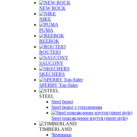
NEW ROCK
NIKE
PUMA
REEBOK
ROUTE83
SAUCONY
SKECHERS
SPERRY Top-Sider
STEEL
Steel берці
Steel берці з утепленням
Steel повсякденне взуття (street style)
TIMBERLAND
Черевики