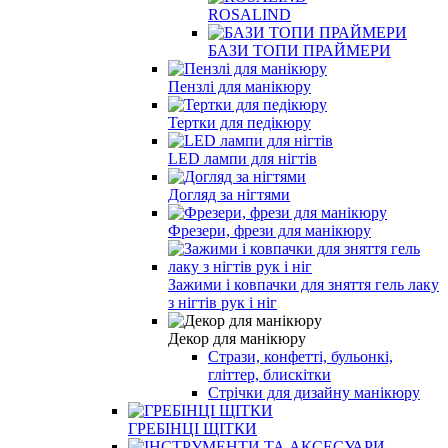
ROSALIND
БАЗИ ТОПИ ПРАЙМЕРИ
Пензлі для манікюру
Тертки для педікюру
LED лампи для нігтів
Догляд за нігтями
Фрезери, фрези для манікюру
Зажими і ковпачки для зняття гель лаку
з нігтів рук і ніг
Декор для манікюру
Стрази, конфетті, бульонкі,
гліттер, блискітки
Стрічки для дизайну манікюру
ГРЕБІНЦІ ЩІТКИ