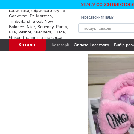
Перейти до основного контенту
УВАГА! СОКСИ ВИГОТОВ
Передзвонити вам?
Каталог
Категорії
Оплата і доставка
Вибір роз