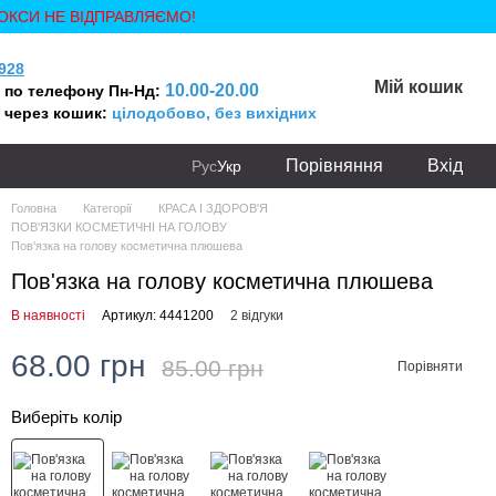
ОКСИ НЕ ВІДПРАВЛЯЄМО!
928
Мій кошик
10.00-20.00
 по телефону Пн-Нд:
 через кошик:
цілодобово, без вихідних
Порівняння
Вхід
Рус
Укр
Головна
Категорії
КРАСА І ЗДОРОВ'Я
ПОВ'ЯЗКИ КОСМЕТИЧНІ НА ГОЛОВУ
Пов'язка на голову косметична плюшева
Пов'язка на голову косметична плюшева
В наявності
Артикул: 4441200
2 відгуки
68.00 грн
85.00 грн
Порівняти
Виберіть колір