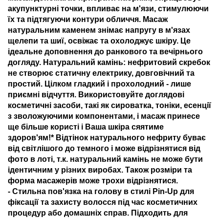
акупунктурні точки, впливає на м'язи, стимулюючи
їх та підтягуючи контури обличчя. Масаж
натуральним каменем знімає напругу в м'язах
щелепи та шиї, освіжає та охолоджує шкіру. Це
ідеальне доповнення до ранкового та вечірнього
догляду. Натуральний камінь: нефритовий скребок
не створює статичну електрику, довговічний та
простий. Цілком гладкий і прохолодний - лише
приємні відчуття. Використовуйте доглядові
косметичні засоби, такі як сироватка, тоніки, есенції
з зволожуючими компонентами, і масаж принесе
ще більше користі і Ваша шкіра сяятиме
здоров'ям!* Відтінок натурального нефриту буває
від світлішого до темного і може відрізнятися від
фото в лоті, т.к. натуральний камінь не може бути
ідентичним у різних виробах. Також розміри та
форма масажерів може трохи відрізнятися.
- Стильна пов'язка на голову в стилі Pin-Up для
фіксації та захисту волосся під час косметичних
процедур або домашніх справ. Підходить для