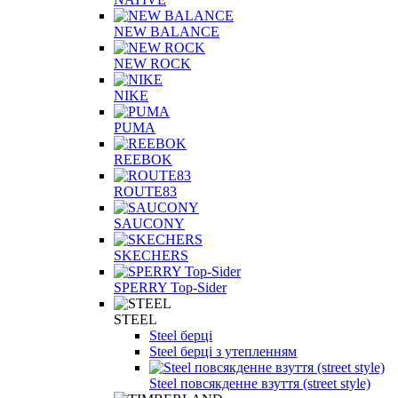
NEW BALANCE
NEW ROCK
NIKE
PUMA
REEBOK
ROUTE83
SAUCONY
SKECHERS
SPERRY Top-Sider
STEEL
Steel берці
Steel берці з утепленням
Steel повсякденне взуття (street style)