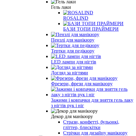
Гель лаки
ROSALIND
БАЗИ ТОПИ ПРАЙМЕРИ
Пензлі для манікюру
Тертки для педікюру
LED лампи для нігтів
Догляд за нігтями
Фрезери, фрези для манікюру
Зажими і ковпачки для зняття гель лаку
з нігтів рук і ніг
Декор для манікюру
Стрази, конфетті, бульонкі,
гліттер, блискітки
Стрічки для дизайну манікюру