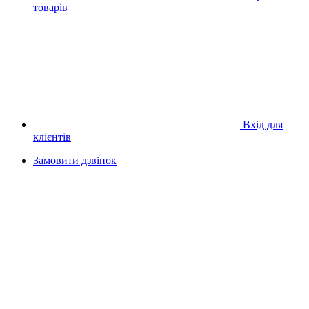
товарів
Вхід для
клієнтів
Замовити дзвінок