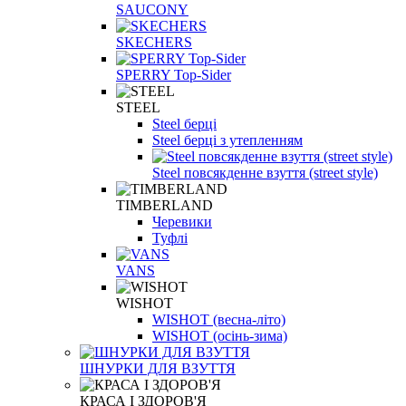
SAUCONY
SKECHERS
SPERRY Top-Sider
STEEL
Steel берці
Steel берці з утепленням
Steel повсякденне взуття (street style)
TIMBERLAND
Черевики
Туфлі
VANS
WISHOT
WISHOT (весна-літо)
WISHOT (осінь-зима)
ШНУРКИ ДЛЯ ВЗУТТЯ
КРАСА І ЗДОРОВ'Я