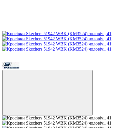
−29%
Продано!