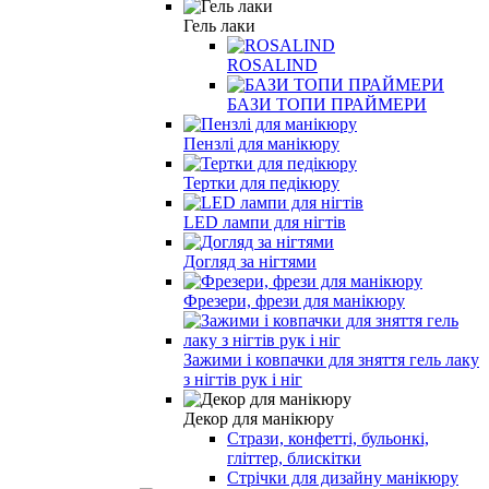
Гель лаки
ROSALIND
БАЗИ ТОПИ ПРАЙМЕРИ
Пензлі для манікюру
Тертки для педікюру
LED лампи для нігтів
Догляд за нігтями
Фрезери, фрези для манікюру
Зажими і ковпачки для зняття гель лаку
з нігтів рук і ніг
Декор для манікюру
Стрази, конфетті, бульонкі,
гліттер, блискітки
Стрічки для дизайну манікюру