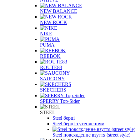
NEW BALANCE
NEW ROCK
NIKE
PUMA
REEBOK
ROUTE83
SAUCONY
SKECHERS
SPERRY Top-Sider
STEEL
Steel берці
Steel берці з утепленням
Steel повсякденне взуття (street style)