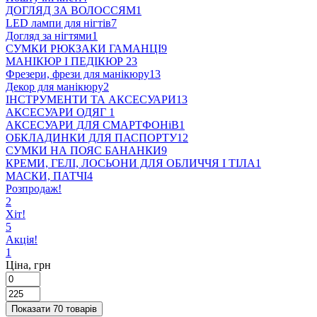
ДОГЛЯД ЗА ВОЛОССЯМ
1
LED лампи для нігтів
7
Догляд за нігтями
1
СУМКИ РЮКЗАКИ ГАМАНЦІ
9
МАНІКЮР І ПЕДІКЮР
23
Фрезери, фрези для манікюру
13
Декор для манікюру
2
ІНСТРУМЕНТИ ТА АКСЕСУАРИ
13
АКСЕСУАРИ ОДЯГ
1
АКСЕСУАРИ ДЛЯ СМАРТФОНіВ
1
ОБКЛАДИНКИ ДЛЯ ПАСПОРТУ
12
СУМКИ НА ПОЯС БАНАНКИ
9
КРЕМИ, ГЕЛІ, ЛОСЬОНИ ДЛЯ ОБЛИЧЧЯ І ТІЛА
1
МАСКИ, ПАТЧІ
4
Розпродаж!
2
Хіт!
5
Акція!
1
Ціна, грн
Показати 70 товарів