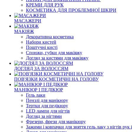
КРЕМИ ДЛЯ РУК
КОСМЕТИКА ДЛЯ ПРОБЛЕМНОЇ ШКІРИ
МАСАЖЕРИ
МАКІЯЖ
Декоративна косметика
Набори кистей
Поштучні кисті
Спонжи, губки для макіяжу
Догляд за кистями для макіяжу
ДОГЛЯД ЗА ВОЛОССЯМ
ПОВ'ЯЗКИ КОСМЕТИЧНІ НА ГОЛОВУ
МАНІКЮР І ПЕДІКЮР
Гель лаки
Пензлі для манікюру
Тертки для педікюру
LED лампи для нігтів
Догляд за нігтями
Фрезери, фрези для манікюру
Зажими і ковпачки для зняття гель лаку з нігтів рук і