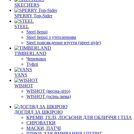
SKECHERS
SPERRY Top-Sider
STEEL
Steel берці
Steel берці з утепленням
Steel повсякденне взуття (street style)
TIMBERLAND
Черевики
Туфлі
VANS
WISHOT
WISHOT (весна-літо)
WISHOT (осінь-зима)
ДОГЛЯД ЗА ШКІРОЮ
КРЕМИ, ГЕЛІ, ЛОСЬОНИ ДЛЯ ОБЛИЧЧЯ І ТІЛА
СИРОВАТКИ
МАСКИ, ПАТЧІ
ПІНКИ ДЛЯ ВМИВАННЯ І ПІЛІНГ