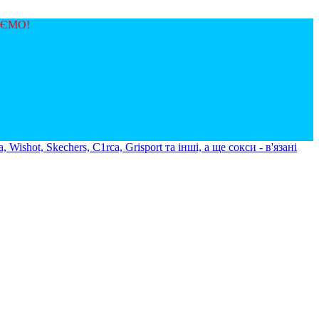
ЯЄМО!