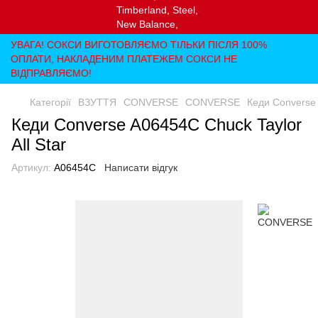
УВАГА! СОКСИ ВИГОТОВЛЯЄМО ТІЛЬКИ ПІСЛЯ 100%
ОПЛАТИ, НАКЛАДЕНИМ ПЛАТЕЖЕМ СОКСИ НЕ
ВІДПРАВЛЯЄМО!
Категорії
ВЗУТТЯ
CONVERSE
CONVERSE
Кеди Converse 
Кеди Converse A06454C Chuck Taylor
All Star
Артикул:
A06454C
Написати відгук