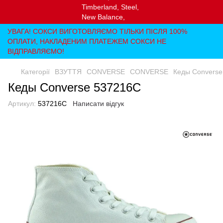
УВАГА! СОКСИ ВИГОТОВЛЯЄМО ТІЛЬКИ ПІСЛЯ 100%
ОПЛАТИ, НАКЛАДЕНИМ ПЛАТЕЖЕМ СОКСИ НЕ
ВІДПРАВЛЯЄМО!
Категорії
ВЗУТТЯ
CONVERSE
CONVERSE
Кеды Converse
Кеды Converse 537216C
Артикул:
537216C
Написати відгук