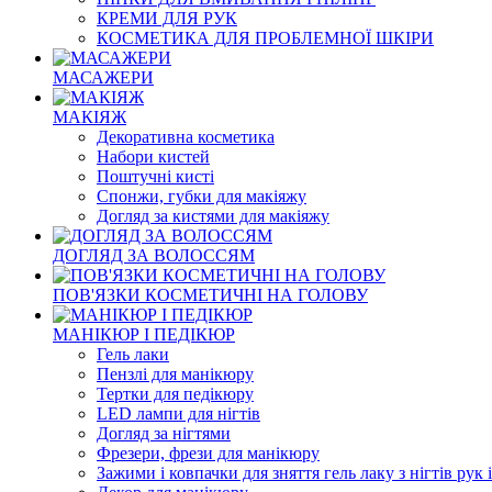
КРЕМИ ДЛЯ РУК
КОСМЕТИКА ДЛЯ ПРОБЛЕМНОЇ ШКІРИ
МАСАЖЕРИ
МАКІЯЖ
Декоративна косметика
Набори кистей
Поштучні кисті
Спонжи, губки для макіяжу
Догляд за кистями для макіяжу
ДОГЛЯД ЗА ВОЛОССЯМ
ПОВ'ЯЗКИ КОСМЕТИЧНІ НА ГОЛОВУ
МАНІКЮР І ПЕДІКЮР
Гель лаки
Пензлі для манікюру
Тертки для педікюру
LED лампи для нігтів
Догляд за нігтями
Фрезери, фрези для манікюру
Зажими і ковпачки для зняття гель лаку з нігтів рук і