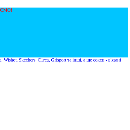
ЯЄМО!