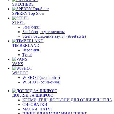
SKECHERS
SPERRY Top-Sider
STEEL
Steel берці
Steel берці з утепленням
Steel повсякденне взуття (street style)
TIMBERLAND
Черевики
Туфлі
VANS
WISHOT
WISHOT (весна-літо)
WISHOT (осінь-зима)
ДОГЛЯД ЗА ШКІРОЮ
КРЕМИ, ГЕЛІ, ЛОСЬОНИ ДЛЯ ОБЛИЧЧЯ І ТІЛА
СИРОВАТКИ
МАСКИ, ПАТЧІ
ПІНКИ ДЛЯ ВМИВАННЯ І ПІЛІНГ