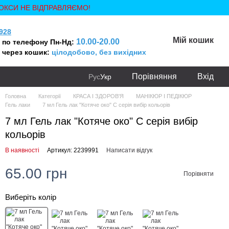
ОКСИ НЕ ВІДПРАВЛЯЄМО!
928
Мій кошик
10.00-20.00
 по телефону Пн-Нд:
 через кошик:
цілодобово, без вихідних
Порівняння
Вхід
Рус
Укр
Головна
Категорії
КРАСА І ЗДОРОВ'Я
МАНІКЮР І ПЕДІКЮР
Гель лаки
7 мл Гель лак "Котяче око" C серія вибір кольорів
7 мл Гель лак "Котяче око" C серія вибір
кольорів
В наявності
Артикул: 2239991
Написати відгук
65.00 грн
Порівняти
Виберіть колір